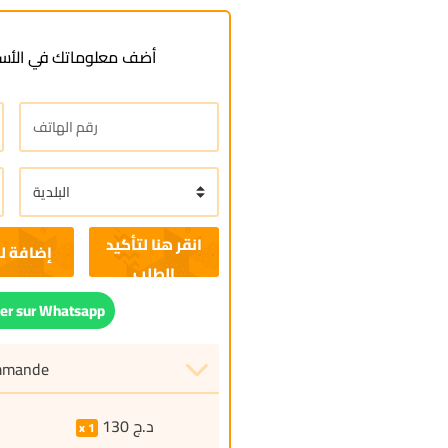
أضف معلوماتك في الأسف
إضافة ل
r sur Whatsapp
ommande
130
د.ج
1