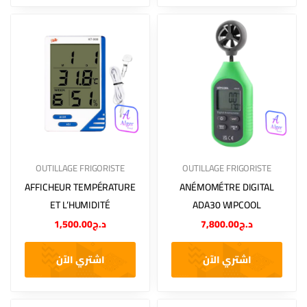
OUTILLAGE FRIGORISTE
OUTILLAGE FRIGORISTE
AFFICHEUR TEMPÉRATURE
ANÉMOMÉTRE DIGITAL
ET L’HUMIDITÉ
ADA30 WIPCOOL
1,500.00
د.ج
7,800.00
د.ج
اشتري الآن
اشتري الآن