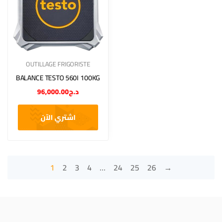
OUTILLAGE FRIGORISTE
BALANCE TESTO 560I 100KG
96,000.00
د.ج
اشتري الآن
1
2
3
4
…
24
25
26
→