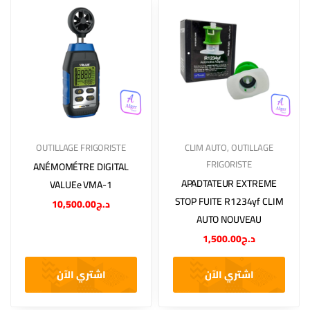
OUTILLAGE FRIGORISTE
CLIM AUTO
,
OUTILLAGE
FRIGORISTE
ANÉMOMÉTRE DIGITAL
APADTATEUR EXTREME
VALUEe VMA-1
STOP FUITE R1234yf CLIM
10,500.00
د.ج
AUTO NOUVEAU
1,500.00
د.ج
اشتري الآن
اشتري الآن