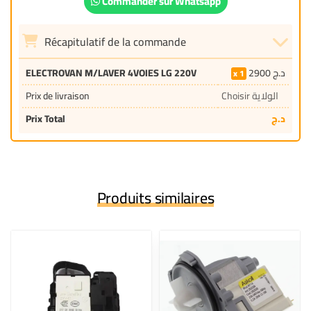
Commander sur Whatsapp
Récapitulatif de la commande
ELECTROVAN M/LAVER 4VOIES LG 220V
2900
د.ج
1
Prix de livraison
Choisir الولاية
Prix Total
د.ج
Produits similaires