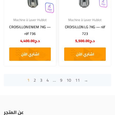
Machine à Laver Hublot
Machine à Laver Hublot
CROISILLON ENIEM 7KG —
CROISILLON LG 7KG — réf
réf 736
723
4,400.00
د.ج
5,500.00
د.ج
اشتري الآن
اشتري الآن
1
2
3
4
…
9
10
11
→
عن المتجر