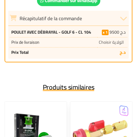
Commander sur Whatsapp
Récapitulatif de la commande
POULET AVEC DÉBRAYAL - GOLF 6 - CL 104
9500
د.ج
1
Prix de livraison
Choisir الولاية
Prix Total
د.ج
Produits similaires