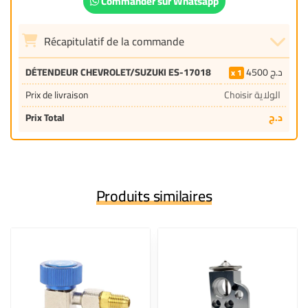
Commander sur Whatsapp
Récapitulatif de la commande
DÉTENDEUR CHEVROLET/SUZUKI ES-17018
4500
د.ج
1
Prix de livraison
Choisir الولاية
Prix Total
د.ج
Produits similaires