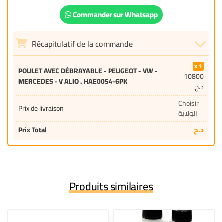
Commander sur Whatsapp
Récapitulatif de la commande
1
POULET AVEC DÉBRAYABLE - PEUGEOT - VW -
10800
MERCEDES - V ALIO . HAE0054-6PK
د.ج
Choisir
Prix de livraison
الولاية
Prix Total
د.ج
Produits similaires