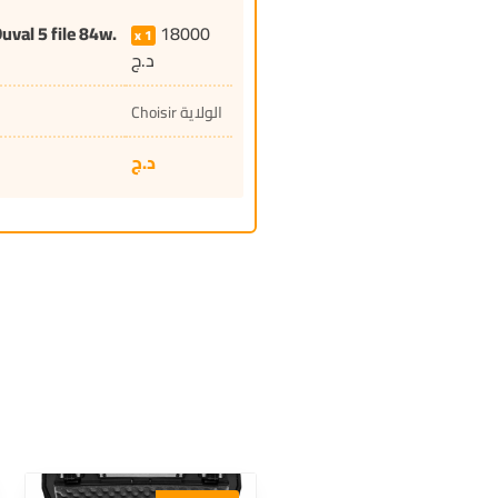
val 5 file 84w.
18000
1
د.ج
Choisir الولاية
د.ج