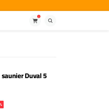
0
saunier Duval 5
0%