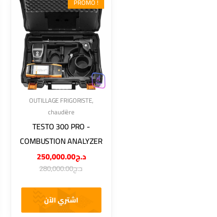
PROMO !
OUTILLAGE FRIGORISTE
,
chaudière
TESTO 300 PRO -
COMBUSTION ANALYZER
250,000.00
د.ج
280,000.00
د.ج
اشتري الآن