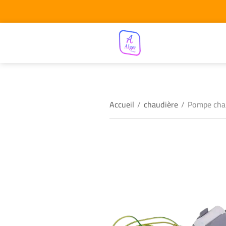
Accueil
/
chaudière
/
Pompe chau