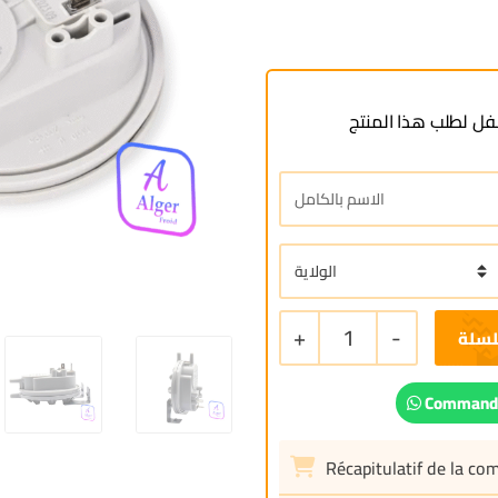
ل لطلب هذا المنتج
+
1
-
لسلة
Commande
Récapitulatif de la c