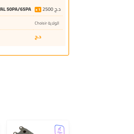
VAL 50PA/65PA
2500
د.ج
1
Choisir الولاية
د.ج