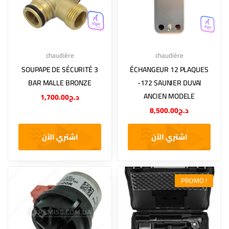
chaudière
chaudière
SOUPAPE DE SÉCURITÉ 3
ÉCHANGEUR 12 PLAQUES
BAR MALLE BRONZE
-172 SAUNIER DUVAl
ANCIEN MODELE
1,700.00
د.ج
8,500.00
د.ج
اشتري الآن
اشتري الآن
PROMO !