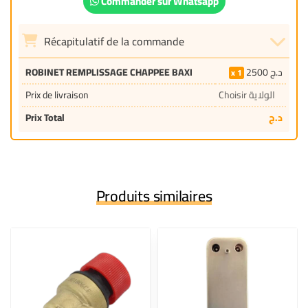
Commander sur Whatsapp
Récapitulatif de la commande
ROBINET REMPLISSAGE CHAPPEE BAXI
2500
د.ج
1
Prix de livraison
Choisir الولاية
Prix Total
د.ج
Produits similaires