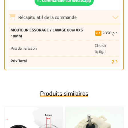
Commander sur Whatsapp
Récapitulatif de la commande
MOUTEUR ESSORAGE / LAVAGE 80w AXS
2850
د.ج
1
10MM
Choisir
Prix de livraison
الولاية
Prix Total
د.ج
Produits similaires