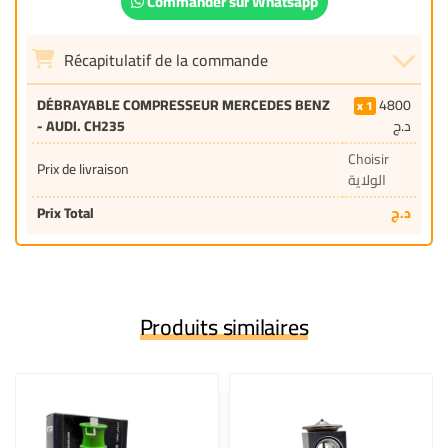
Commander sur Whatsapp
Récapitulatif de la commande
DÉBRAYABLE COMPRESSEUR MERCEDES BENZ
4800
1
- AUDI. CH235
د.ج
Choisir
Prix de livraison
الولاية
Prix Total
د.ج
Produits similaires