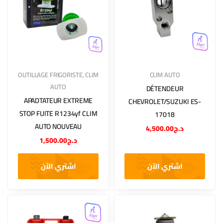
OUTILLAGE FRIGORISTE
,
CLIM
CLIM AUTO
AUTO
DÉTENDEUR
APADTATEUR EXTREME
CHEVROLET/SUZUKI ES-
STOP FUITE R1234yf CLIM
17018
AUTO NOUVEAU
4,500.00
د.ج
1,500.00
د.ج
اشتري الآن
اشتري الآن