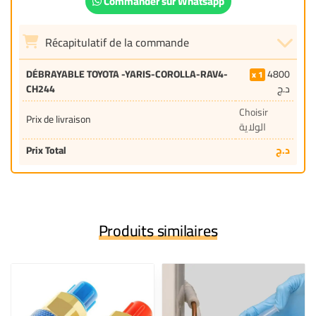
Commander sur Whatsapp
Récapitulatif de la commande
DÉBRAYABLE TOYOTA -YARIS-COROLLA-RAV4-
4800
1
CH244
د.ج
Choisir
Prix de livraison
الولاية
Prix Total
د.ج
Produits similaires