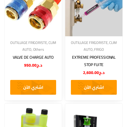
OUTILLAGE FRIGORISTE
,
CLIM
OUTILLAGE FRIGORISTE
,
CLIM
AUTO
,
Others
AUTO
,
FRIGO
VALVE DE CHARGE AUTO
EXTREME PROFESSIONAL
STOP FUITE
950.00
د.ج
2,600.00
د.ج
اشتري الآن
اشتري الآن