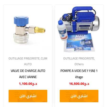
OUTILLAGE FRIGORISTE
,
CLIM
OUTILLAGE FRIGORISTE
,
AUTO
Others
VALVE DE CHARGE AUTO
POMPE A VIDE (VE115N) 1
AVEC VANNE
étage
1,100.00
د.ج
16,500.00
د.ج
اشتري الآن
اشتري الآن