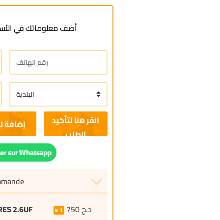
أضف معلوماتك في الأسف
إضافة ل
r sur Whatsapp
ommande
ES 2.6UF
750
د.ج
1