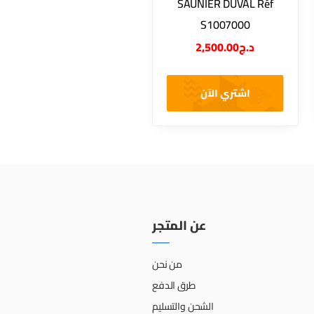
SAUNIER DUVAL Réf
S1007000
2,500.00
د.ج
اشتري الآن
عن المتجر
من نحن
طرق الدفع
الشحن والتسليم