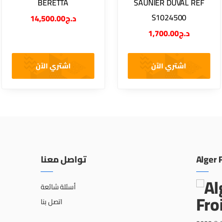
BERETTA
SAUNIER DUVAL REF
S1024500
14,500.00
د.ج
1,700.00
د.ج
اشتري الآن
اشتري الآن
تواصل معنا
Alger 
أسئلة شائعة
اتصل بنا