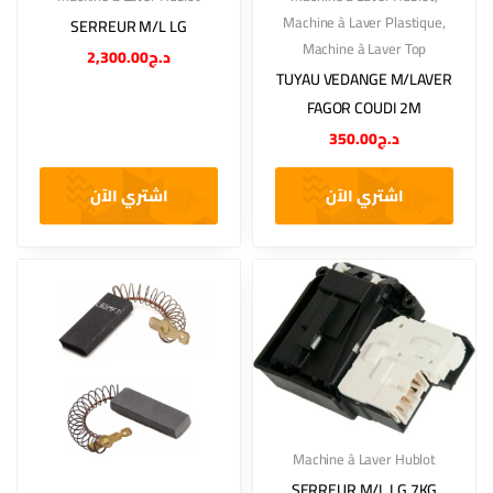
Machine à Laver Plastique
,
SERREUR M/L LG
Machine à Laver Top
2,300.00
د.ج
TUYAU VEDANGE M/LAVER
FAGOR COUDI 2M
350.00
د.ج
اشتري الآن
اشتري الآن
Machine à Laver Hublot
SERREUR M/L LG 7KG