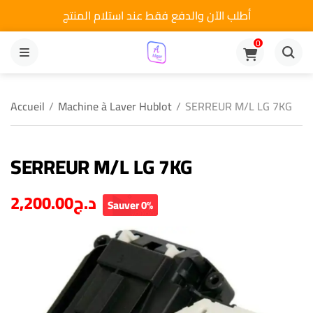
أطلب الآن والدفع فقط عند استلام المنتج
0
MENU
Accueil
/
Machine à Laver Hublot
/
SERREUR M/L LG 7KG
SERREUR M/L LG 7KG
2,200.00
د.ج
Sauver 0%