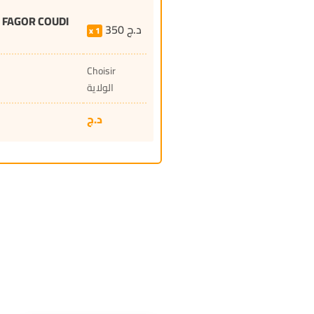
 FAGOR COUDI
350
د.ج
1
Choisir
الولاية
د.ج