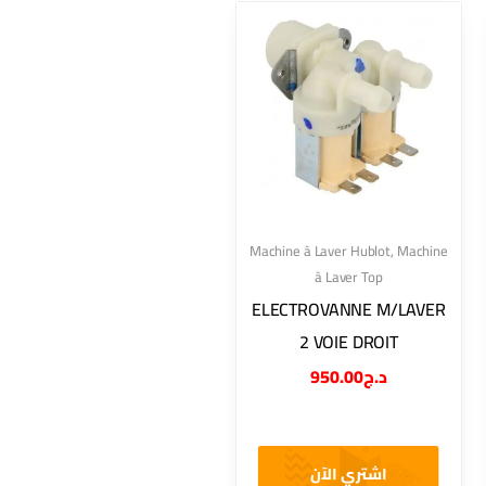
Machine à Laver Hublot
,
Machine
à Laver Top
ELECTROVANNE M/LAVER
2 VOIE DROIT
950.00
د.ج
اشتري الآن