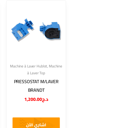
Machine à Laver Hublot
,
Machine
à Laver Top
PRESSOSTAT M/LAVER
BRANDT
1,200.00
د.ج
اشتري الآن