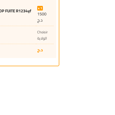
1
P FUITE R1234yf
1500
د.ج
Choisir
الولاية
د.ج