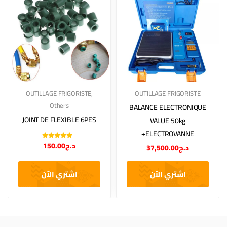
OUTILLAGE FRIGORISTE
,
OUTILLAGE FRIGORISTE
Others
BALANCE ELECTRONIQUE
JOINT DE FLEXIBLE 6PES
VALUE 50kg
+ELECTROVANNE
Note
5.00
sur
150.00
د.ج
37,500.00
د.ج
5
اشتري الآن
اشتري الآن