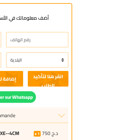
أضف معلوماتك في الأسف
إضافة ل
r sur Whatsapp
ommande
AXE--4CM
750
د.ج
1