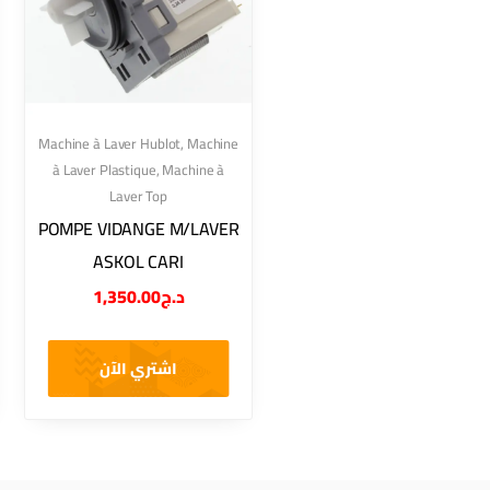
Machine à Laver Hublot
,
Machine
à Laver Plastique
,
Machine à
Laver Top
POMPE VIDANGE M/LAVER
ASKOL CARI
1,350.00
د.ج
اشتري الآن