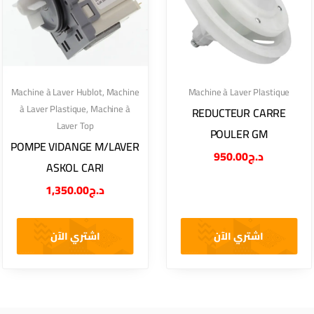
Machine à Laver Hublot
,
Machine
Machine à Laver Plastique
à Laver Plastique
,
Machine à
REDUCTEUR CARRE
Laver Top
POULER GM
POMPE VIDANGE M/LAVER
950.00
د.ج
ASKOL CARI
1,350.00
د.ج
اشتري الآن
اشتري الآن