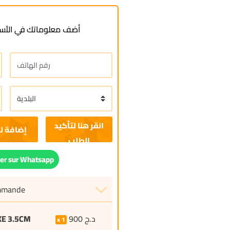
أضف معلوماتك في الأسف
إضافة ل
r sur Whatsapp
ommande
XE 3.5CM
900
د.ج
1