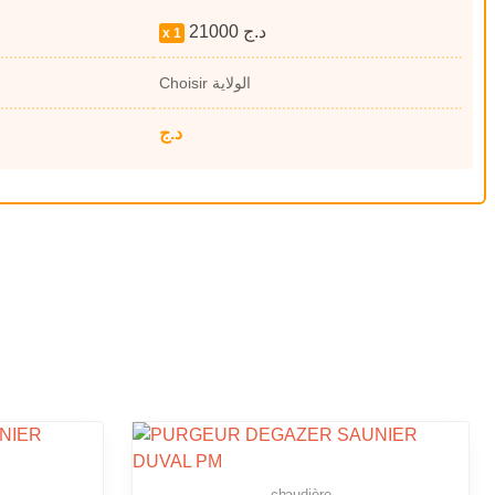
21000
د.ج
1
Choisir الولاية
د.ج
chaudière