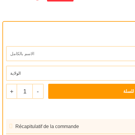
+
1
-
للسلة
Récapitulatif de la commande