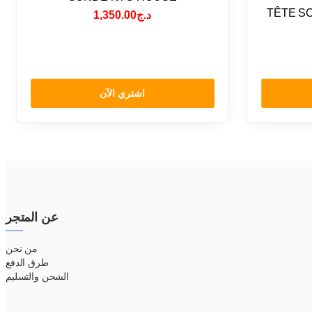
TÊTE S
1,350.00
د.ج
اشتري الآن
عن المتجر
من نحن
طرق الدفع
الشحن والتسليم