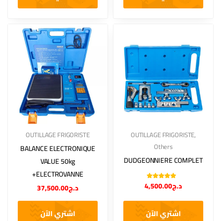
OUTILLAGE FRIGORISTE
OUTILLAGE FRIGORISTE
,
Others
BALANCE ELECTRONIQUE
DUDGEONNIERE COMPLET
VALUE 50kg
+ELECTROVANNE
Note
5.00
sur
4,500.00
د.ج
37,500.00
د.ج
5
اشتري الآن
اشتري الآن