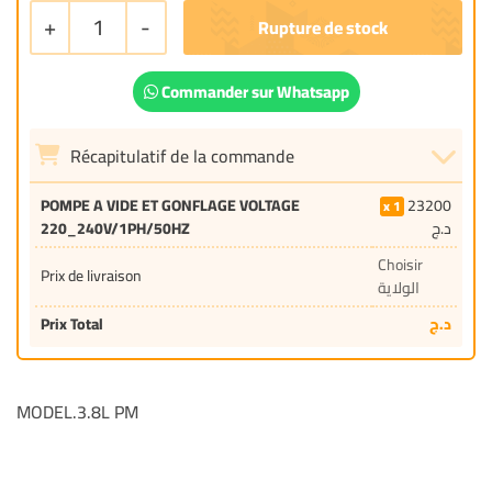
+
1
-
Commander sur Whatsapp
Récapitulatif de la commande
POMPE A VIDE ET GONFLAGE VOLTAGE
23200
1
220_240V/1PH/50HZ
د.ج
Choisir
Prix de livraison
الولاية
Prix Total
د.ج
MODEL.3.8L PM