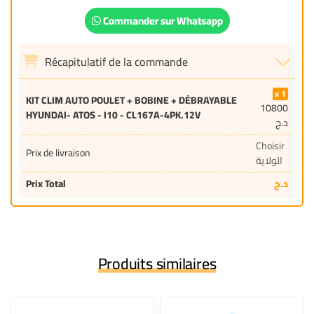
Commander sur Whatsapp
Récapitulatif de la commande
1
KIT CLIM AUTO POULET + BOBINE + DÉBRAYABLE
10800
HYUNDAI- ATOS - I10 - CL167A-4PK.12V
د.ج
Choisir
Prix de livraison
الولاية
Prix Total
د.ج
Produits similaires