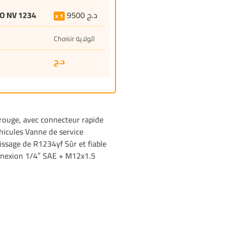
O NV 1234
9500
د.ج
1
Choisir الولاية
د.ج
rouge, avec connecteur rapide
éhicules Vanne de service
ssage de R1234yf Sûr et fiable
onnexion 1/4″ SAE + M12x1.5