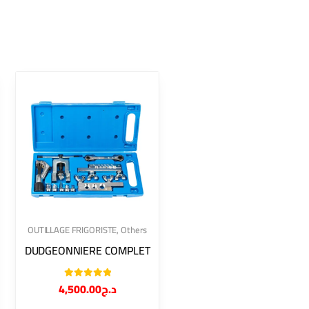
OUTILLAGE FRIGORISTE
,
Others
DUDGEONNIERE COMPLET
Note
5.00
4,500.00
د.ج
sur 5