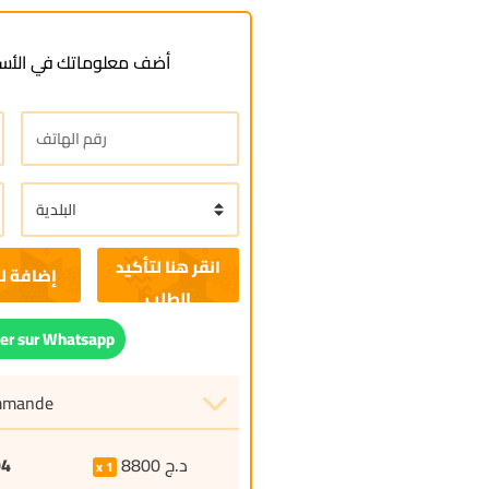
أضف معلوماتك في الأسف
إضافة ل
r sur Whatsapp
ommande
04
8800
د.ج
1