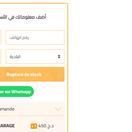
أضف معلوماتك في الأسف
r sur Whatsapp
ommande
MARAGE
450
د.ج
1