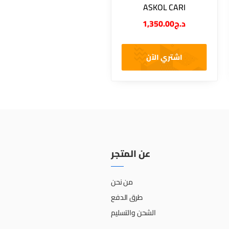
ASKOL CARI
1,350.00
د.ج
اشتري الآن
عن المتجر
من نحن
طرق الدفع
الشحن والتسليم