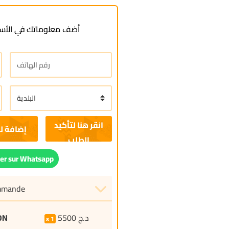
أضف معلوماتك في الأسف
إضافة ل
r sur Whatsapp
ommande
ON
5500
د.ج
1