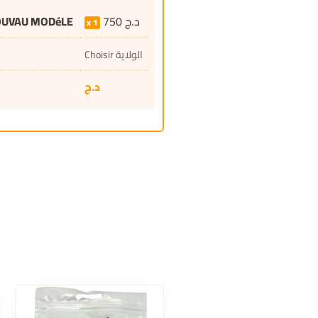
OUVAU MODéLE
750
د.ج
1
Choisir الولاية
د.ج