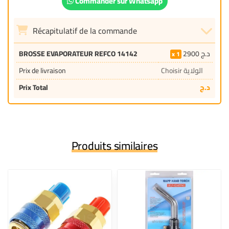
Commander sur Whatsapp
Récapitulatif de la commande
BROSSE EVAPORATEUR REFCO 14142
2900
د.ج
1
Prix de livraison
Choisir الولاية
Prix Total
د.ج
Produits similaires