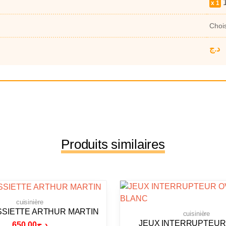
1
د.ج
Produits similaires
cuisinière
SSIETTE ARTHUR MARTIN
cuisinière
JEUX INTERRUPTEUR
650.00
د.ج