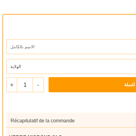
+
1
-
للسلة
Récapitulatif de la commande