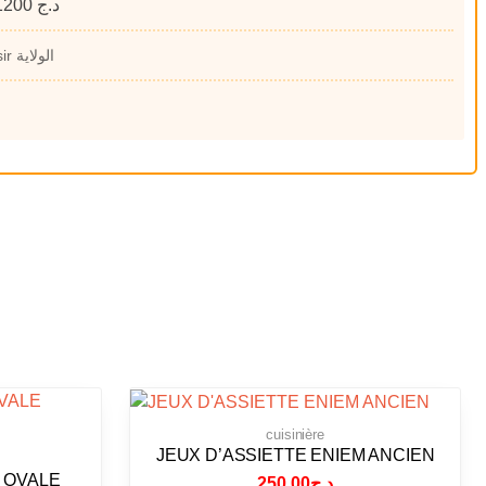
1200
د.ج
Choisir الولاية
cuisinière
JEUX D’ASSIETTE ENIEM ANCIEN
 OVALE
250.00
د.ج