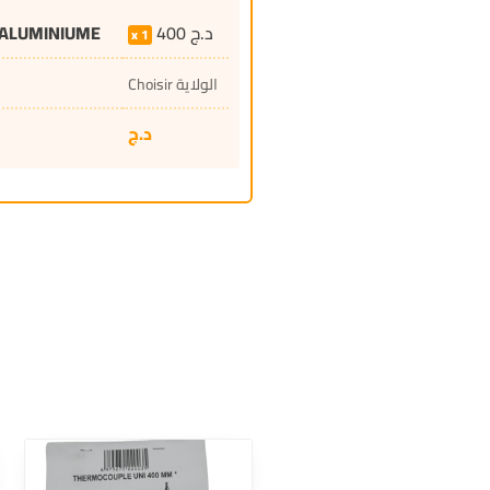
 ALUMINIUME
400
د.ج
1
Choisir الولاية
د.ج