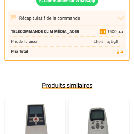
Commander sur Whatsapp
Récapitulatif de la commande
TELECOMMANDE CLIM MÉDIA_AC65
1500
د.ج
1
Prix de livraison
Choisir الولاية
Prix Total
د.ج
Produits similaires