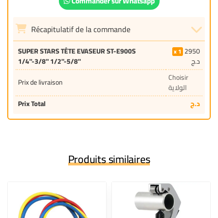
Commander sur Whatsapp
Récapitulatif de la commande
SUPER STARS TÊTE EVASEUR ST-E900S
2950
1
1/4"-3/8" 1/2"-5/8"
د.ج
Choisir
Prix de livraison
الولاية
Prix Total
د.ج
Produits similaires