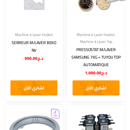
Machine à Laver Hublot
Machine à Laver Hublot
,
Machine à Laver Top
SERREUR M/LAVER BEKO
PRESSOSTAT M/LAVER
NV
SAMSUNG 7KG + TUYOU TOP
950.00
د.ج
AUTOMATIQUE
1,000.00
د.ج
اشتري الآن
اشتري الآن