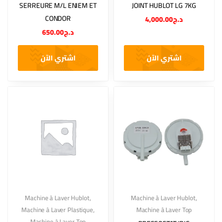
SERREURE M/L ENIEM ET
JOINT HUBLOT LG 7KG
CONDOR
4,000.00
د.ج
650.00
د.ج
اشتري الآن
اشتري الآن
Machine à Laver Hublot
,
Machine à Laver Hublot
,
Machine à Laver Plastique
,
Machine à Laver Top
Machine à Laver Top