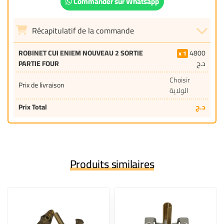
Commander sur Whatsapp
Récapitulatif de la commande
ROBINET CUI ENIEM NOUVEAU 2 SORTIE
4800
1
PARTIE FOUR
د.ج
Choisir
Prix de livraison
الولاية
Prix Total
د.ج
Produits similaires