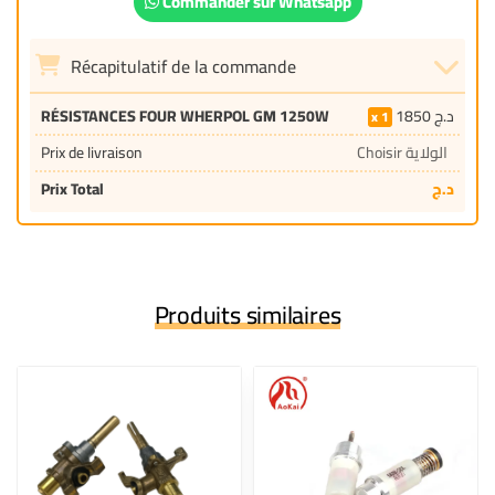
Commander sur Whatsapp
Récapitulatif de la commande
RÉSISTANCES FOUR WHERPOL GM 1250W
1850
د.ج
1
Prix de livraison
Choisir الولاية
Prix Total
د.ج
Produits similaires