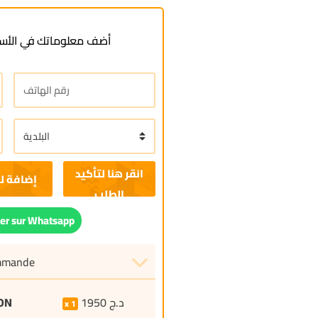
أضف معلوماتك في الأسف
إضافة ل
r sur Whatsapp
ommande
ON
1950
د.ج
1