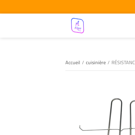
Accueil
/
cuisinière
/
RÉSISTANC