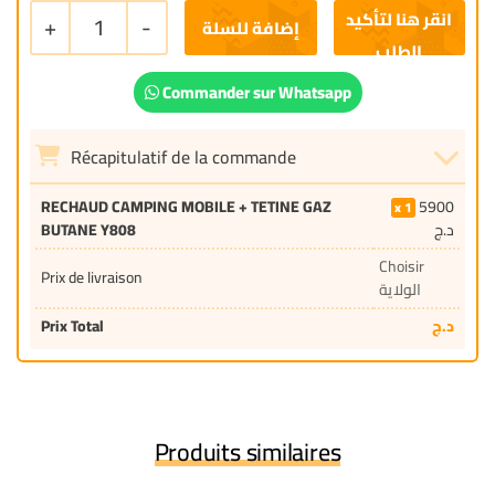
+
1
-
إضافة للسلة
Commander sur Whatsapp
Récapitulatif de la commande
RECHAUD CAMPING MOBILE + TETINE GAZ
5900
1
BUTANE Y808
د.ج
Choisir
Prix de livraison
الولاية
Prix Total
د.ج
Produits similaires