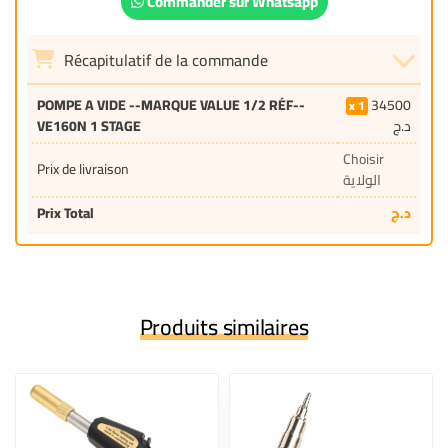
Commander sur Whatsapp
Récapitulatif de la commande
POMPE A VIDE --MARQUE VALUE 1/2 RÉF--
34500
1
VE160N 1 STAGE
د.ج
Choisir
Prix de livraison
الولاية
Prix Total
د.ج
Produits similaires