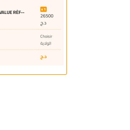
1
VALUE RÉF--
26500
د.ج
Choisir
الولاية
د.ج