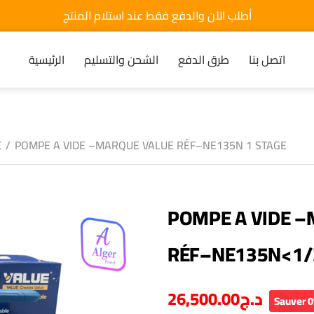
أطلب الآن والدفع فقط عند استلام المنتج
اتصل بنا
طرق الدفع
الشحن والتسليم
الرئيسية
E
/
POMPE A VIDE –MARQUE VALUE RÉF–NE135N 1 STAGE
POMPE A VIDE 
RÉF–NE135N<1/
26,500.00
د.ج
Sauver 