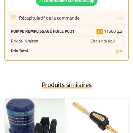
Commander sur Whatsapp
Récapitulatif de la commande
POMPE REMPLISSAGE HUILE PCO1
11500
د.ج
1
Prix de livraison
Choisir الولاية
Prix Total
د.ج
Produits similaires