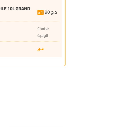
PILE 10L GRAND
90
د.ج
1
Choisir
الولاية
د.ج