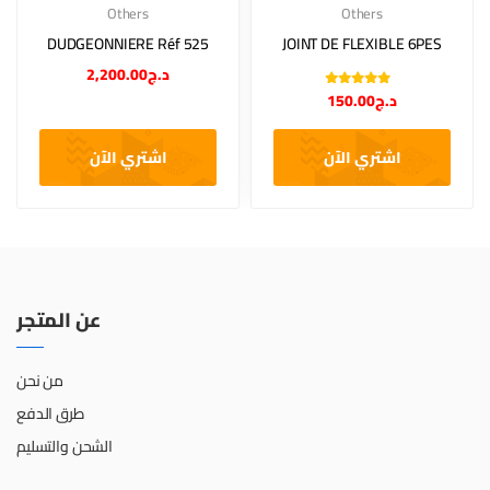
Others
Others
DUDGEONNIERE Réf 525
JOINT DE FLEXIBLE 6PES
2,200.00
د.ج
Note
5.00
sur
150.00
د.ج
5
اشتري الآن
اشتري الآن
عن المتجر
من نحن
طرق الدفع
الشحن والتسليم