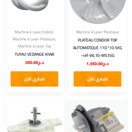
Machine à Laver Hublot
,
Machine à Laver Plastique
Machine à Laver Plastique
,
PLATEAU CONDOR TOP
Machine à Laver Top
AUTOMATIQUE 11D *10.5KG
TUYAU VEDANGE KIWA
–réf-WL10-MS35G
200.00
د.ج
1,350.00
د.ج
اشتري الآن
اشتري الآن