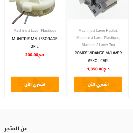
Machine à Laver Plastique
Machine à Laver Hublot
,
Machine à Laver Plastique
,
MUNITRIE M/L ISSORAGE
Machine à Laver Top
2FIL
POMPE VIDANGE M/LAVER
200.00
د.ج
ASKOL CARI
1,350.00
د.ج
اشتري الآن
اشتري الآن
عن المتجر