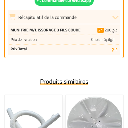
Commander sur Whatsapp
Récapitulatif de la commande
MUNITRIE M/L ISSORAGE 3 FILS COUDE
280
د.ج
1
Prix de livraison
Choisir الولاية
Prix Total
د.ج
Produits similaires