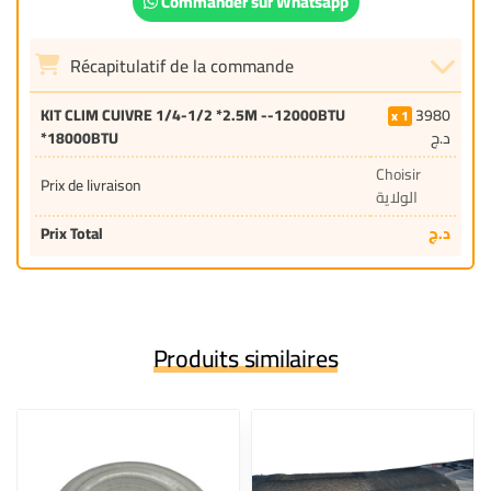
Commander sur Whatsapp
Récapitulatif de la commande
KIT CLIM CUIVRE 1/4-1/2 *2.5M --12000BTU
3980
1
*18000BTU
د.ج
Choisir
Prix de livraison
الولاية
Prix Total
د.ج
Produits similaires