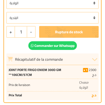
+
1
-
Commander sur Whatsapp
Récapitulatif de la commande
JOINT PORTE FRIGO ENIEM 300D GM
2300
1
**106CM/57CM
د.ج
Choisir
Prix de livraison
الولاية
Prix Total
د.ج