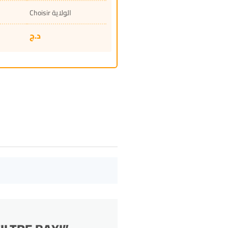
Choisir الولاية
د.ج