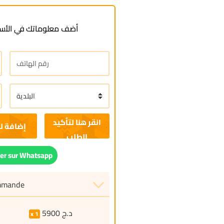
لأسفل لطلب هذا المنتج
ة للسلة
r sur Whatsapp
ommande
5900
د.ج
1